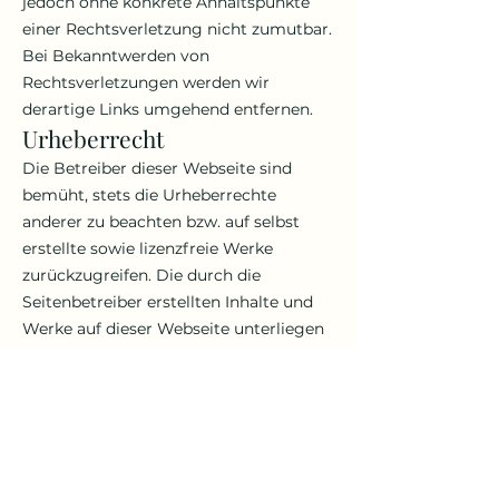
jedoch ohne konkrete Anhaltspunkte
einer Rechtsverletzung nicht zumutbar.
Bei Bekanntwerden von
Rechtsverletzungen werden wir
derartige Links umgehend entfernen.
Urheberrecht
Die Betreiber dieser Webseite sind
bemüht, stets die Urheberrechte
anderer zu beachten bzw. auf selbst
erstellte sowie lizenzfreie Werke
zurückzugreifen. Die durch die
Seitenbetreiber erstellten Inhalte und
Werke auf dieser Webseite unterliegen
dem Urheberrecht. Beiträge Dritter
sind als solche gekennzeichnet. Die
Vervielfältigung, Bearbeitung,
Verbreitung und jede Art der
Verwertung außerhalb der Grenzen des
Urheberrechtes bedürfen der